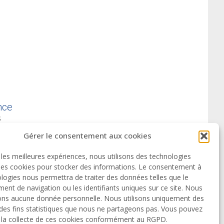
nce
s
Smail Hadj-Rabia
Gérer le consentement aux cookies
ital Necker Enfants Malades
rue des sèvres
r les meilleures expériences, nous utilisons des technologies
5 Paris
 les cookies pour stocker des informations. Le consentement à
smail.hadj@inserm.fr
logies nous permettra de traiter des données telles que le
nt de navigation ou les identifiants uniques sur ce site. Nous
+ 33 1 44 49 46 68
ons aucune donnée personnelle. Nous utilisons uniquement des
des fins statistiques que nous ne partageons pas. Vous pouvez
r la collecte de ces cookies conformément au RGPD.