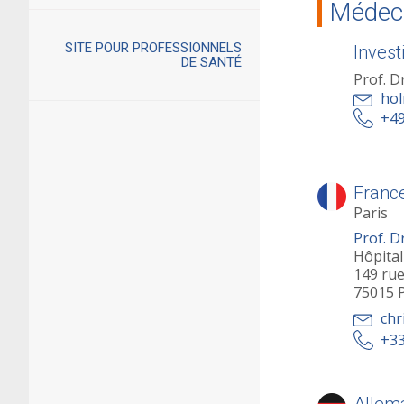
Médeci
SITE POUR PROFESSIONNELS
Invest
DE SANTÉ
Prof. D
hol
+49
Franc
Paris
Prof. D
Hôpita
149 rue
75015 P
chr
+33