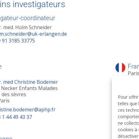
ns investigateurs
igateur-coordinateur
r. med. Holm Schneider
m.schneider@uk-erlangen.de
 91 3185 33775
e
Fra
Pari
r. med Christine Bodemer
Dr. 
l Necker Enfants Malades
Hôp
 des sèvres
149 
Pour offri
aris
7501
telles que
istine.bodemer@aphp.fr
ces techno
comporteme
 1 44 49 43 37
ne collect
cookies à 
désactive